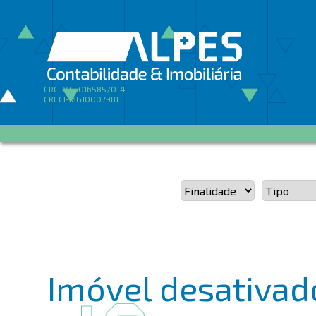
CRC-MG-016585/O-4
CRECI-MGJ0007981
Imóvel desativado